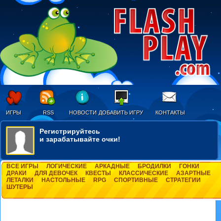
ИГРЫ
RSS
НОВОСТИ
ДОБАВИТЬ ИГРУ
КОНТАКТЫ
Регистрируйтесь
и зарабатывайте очки!
ВСЕ ИГРЫ
ЛОГИЧЕСКИЕ
АРКАДНЫЕ
БРОДИЛКИ
ГОНКИ
ДРАКИ
ДЛЯ ДЕВОЧЕК
КВЕСТЫ
КЛАССИЧЕСКИЕ
АЗАРТНЫЕ
ЛЕТАЛКИ
НАСТОЛЬНЫЕ
RPG
СПОРТИВНЫЕ
СТРАТЕГИИ
ШУТЕРЫ