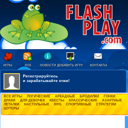
ИГРЫ
RSS
НОВОСТИ
ДОБАВИТЬ ИГРУ
КОНТАКТЫ
Регистрируйтесь
и зарабатывайте очки!
ВСЕ ИГРЫ
ЛОГИЧЕСКИЕ
АРКАДНЫЕ
БРОДИЛКИ
ГОНКИ
ДРАКИ
ДЛЯ ДЕВОЧЕК
КВЕСТЫ
КЛАССИЧЕСКИЕ
АЗАРТНЫЕ
ЛЕТАЛКИ
НАСТОЛЬНЫЕ
RPG
СПОРТИВНЫЕ
СТРАТЕГИИ
ШУТЕРЫ