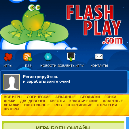
ИГРЫ
RSS
НОВОСТИ
ДОБАВИТЬ ИГРУ
КОНТАКТЫ
Регистрируйтесь
и зарабатывайте очки!
ВСЕ ИГРЫ
ЛОГИЧЕСКИЕ
АРКАДНЫЕ
БРОДИЛКИ
ГОНКИ
ДРАКИ
ДЛЯ ДЕВОЧЕК
КВЕСТЫ
КЛАССИЧЕСКИЕ
АЗАРТНЫЕ
ЛЕТАЛКИ
НАСТОЛЬНЫЕ
RPG
СПОРТИВНЫЕ
СТРАТЕГИИ
ШУТЕРЫ
ИГРА БОЕЦ ОНЛАЙН