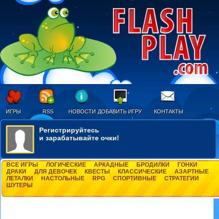
ИГРЫ
RSS
НОВОСТИ
ДОБАВИТЬ ИГРУ
КОНТАКТЫ
Регистрируйтесь
и зарабатывайте очки!
ВСЕ ИГРЫ
ЛОГИЧЕСКИЕ
АРКАДНЫЕ
БРОДИЛКИ
ГОНКИ
ДРАКИ
ДЛЯ ДЕВОЧЕК
КВЕСТЫ
КЛАССИЧЕСКИЕ
АЗАРТНЫЕ
ЛЕТАЛКИ
НАСТОЛЬНЫЕ
RPG
СПОРТИВНЫЕ
СТРАТЕГИИ
ШУТЕРЫ