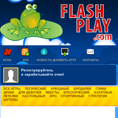
ИГРЫ
RSS
НОВОСТИ
ДОБАВИТЬ ИГРУ
КОНТАКТЫ
Регистрируйтесь
и зарабатывайте очки!
ВСЕ ИГРЫ
ЛОГИЧЕСКИЕ
АРКАДНЫЕ
БРОДИЛКИ
ГОНКИ
ДРАКИ
ДЛЯ ДЕВОЧЕК
КВЕСТЫ
КЛАССИЧЕСКИЕ
АЗАРТНЫЕ
ЛЕТАЛКИ
НАСТОЛЬНЫЕ
RPG
СПОРТИВНЫЕ
СТРАТЕГИИ
ШУТЕРЫ