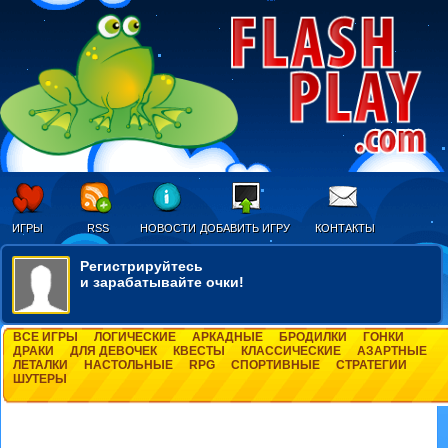
ИГРЫ
RSS
НОВОСТИ
ДОБАВИТЬ ИГРУ
КОНТАКТЫ
Регистрируйтесь
и зарабатывайте очки!
ВСЕ ИГРЫ
ЛОГИЧЕСКИЕ
АРКАДНЫЕ
БРОДИЛКИ
ГОНКИ
ДРАКИ
ДЛЯ ДЕВОЧЕК
КВЕСТЫ
КЛАССИЧЕСКИЕ
АЗАРТНЫЕ
ЛЕТАЛКИ
НАСТОЛЬНЫЕ
RPG
СПОРТИВНЫЕ
СТРАТЕГИИ
ШУТЕРЫ