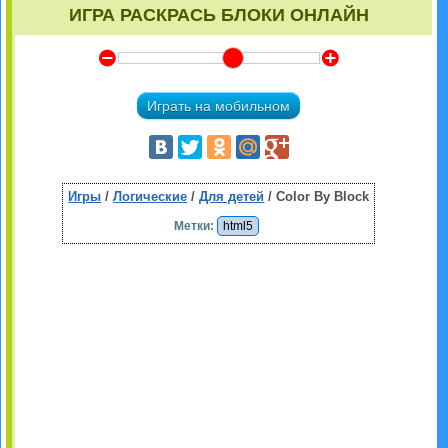
ИГРА РАСКРАСЬ БЛОКИ ОНЛАЙН
Y
Z
Играть на мобильном
Игры
/
Логические
/
Для детей
/ Color By Block
Метки:
html5