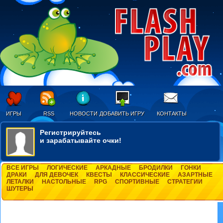
ИГРЫ
RSS
НОВОСТИ
ДОБАВИТЬ ИГРУ
КОНТАКТЫ
Регистрируйтесь
и зарабатывайте очки!
ВСЕ ИГРЫ
ЛОГИЧЕСКИЕ
АРКАДНЫЕ
БРОДИЛКИ
ГОНКИ
ДРАКИ
ДЛЯ ДЕВОЧЕК
КВЕСТЫ
КЛАССИЧЕСКИЕ
АЗАРТНЫЕ
ЛЕТАЛКИ
НАСТОЛЬНЫЕ
RPG
СПОРТИВНЫЕ
СТРАТЕГИИ
ШУТЕРЫ