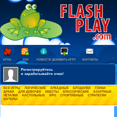
ИГРЫ
RSS
НОВОСТИ
ДОБАВИТЬ ИГРУ
КОНТАКТЫ
Регистрируйтесь
и зарабатывайте очки!
ВСЕ ИГРЫ
ЛОГИЧЕСКИЕ
АРКАДНЫЕ
БРОДИЛКИ
ГОНКИ
ДРАКИ
ДЛЯ ДЕВОЧЕК
КВЕСТЫ
КЛАССИЧЕСКИЕ
АЗАРТНЫЕ
ЛЕТАЛКИ
НАСТОЛЬНЫЕ
RPG
СПОРТИВНЫЕ
СТРАТЕГИИ
ШУТЕРЫ