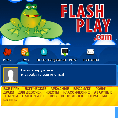
ИГРЫ
RSS
НОВОСТИ
ДОБАВИТЬ ИГРУ
КОНТАКТЫ
Регистрируйтесь
и зарабатывайте очки!
ВСЕ ИГРЫ
ЛОГИЧЕСКИЕ
АРКАДНЫЕ
БРОДИЛКИ
ГОНКИ
ДРАКИ
ДЛЯ ДЕВОЧЕК
КВЕСТЫ
КЛАССИЧЕСКИЕ
АЗАРТНЫЕ
ЛЕТАЛКИ
НАСТОЛЬНЫЕ
RPG
СПОРТИВНЫЕ
СТРАТЕГИИ
ШУТЕРЫ