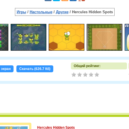
Игры
/
Настольные
/
Другие
/ Hercules Hidden Spots
Общий рейтинг:
 экран
Скачать (626.7 Кб)
Hercules Hidden Spots