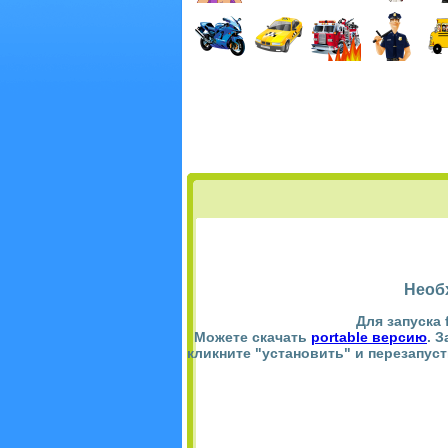
Необ
Для запуска 
Можете скачать
portable версию
. 
кликните "установить" и перезапус