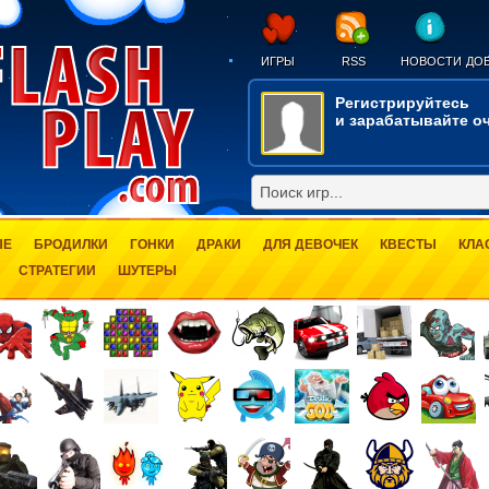
ИГРЫ
RSS
НОВОСТИ
ДОБ
Регистрируйтесь
и зарабатывайте оч
ЫЕ
БРОДИЛКИ
ГОНКИ
ДРАКИ
ДЛЯ ДЕВОЧЕК
КВЕСТЫ
КЛА
СТРАТЕГИИ
ШУТЕРЫ