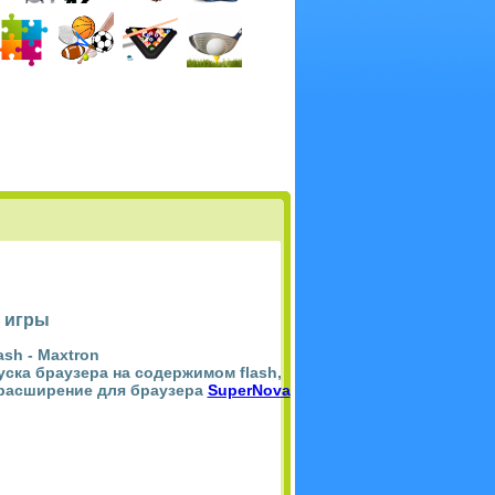
 игры
ash -
Maxtron
пуска браузера на содержимом flash,
 расширение для браузера
SuperNova