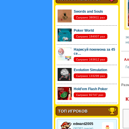
Swords and Souls
Сыграно 380811 раз
Poker World
Сыграно 184007 раз
эк
не
Нарисуй покемона за 45
се…
Ал
Сыграно 163612 раз
Г
Evolution Simulation
Сыграно 133296 раз
Разм
Hold'em Flash Poker
Сыграно 92747 раз
К
ТОП ИГРОКОВ
edward2005
(90382 очков)