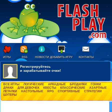
ИГРЫ
RSS
НОВОСТИ
ДОБАВИТЬ ИГРУ
КОНТАКТЫ
Регистрируйтесь
и зарабатывайте очки!
ВСЕ ИГРЫ
ЛОГИЧЕСКИЕ
АРКАДНЫЕ
БРОДИЛКИ
ГОНКИ
ДРАКИ
ДЛЯ ДЕВОЧЕК
КВЕСТЫ
КЛАССИЧЕСКИЕ
АЗАРТНЫЕ
ЛЕТАЛКИ
НАСТОЛЬНЫЕ
RPG
СПОРТИВНЫЕ
СТРАТЕГИИ
ШУТЕРЫ