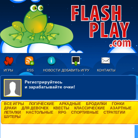
ИГРЫ
RSS
НОВОСТИ
ДОБАВИТЬ ИГРУ
КОНТАКТЫ
Регистрируйтесь
и зарабатывайте очки!
ВСЕ ИГРЫ
ЛОГИЧЕСКИЕ
АРКАДНЫЕ
БРОДИЛКИ
ГОНКИ
ДРАКИ
ДЛЯ ДЕВОЧЕК
КВЕСТЫ
КЛАССИЧЕСКИЕ
АЗАРТНЫЕ
ЛЕТАЛКИ
НАСТОЛЬНЫЕ
RPG
СПОРТИВНЫЕ
СТРАТЕГИИ
ШУТЕРЫ