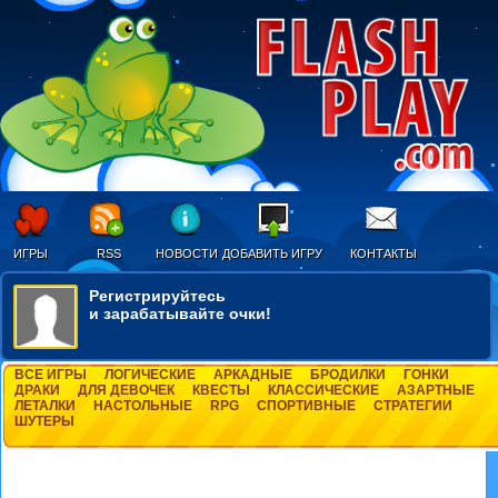
ИГРЫ
RSS
НОВОСТИ
ДОБАВИТЬ ИГРУ
КОНТАКТЫ
Регистрируйтесь
и зарабатывайте очки!
ВСЕ ИГРЫ
ЛОГИЧЕСКИЕ
АРКАДНЫЕ
БРОДИЛКИ
ГОНКИ
ДРАКИ
ДЛЯ ДЕВОЧЕК
КВЕСТЫ
КЛАССИЧЕСКИЕ
АЗАРТНЫЕ
ЛЕТАЛКИ
НАСТОЛЬНЫЕ
RPG
СПОРТИВНЫЕ
СТРАТЕГИИ
ШУТЕРЫ