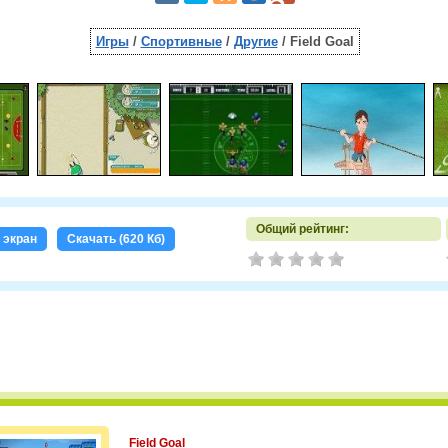
Игры
/
Спортивные
/
Другие
/ Field Goal
Общий рейтинг:
 экран
Скачать (620 Кб)
Field Goal