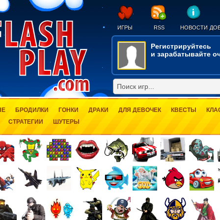
ИГРЫ
RSS
НОВОСТИ
ДОБ
Регистрируйтесь
и зарабатывайте оч
ЫЕ
БРОДИЛКИ
ГОНКИ
ДРАКИ
ДЛЯ ДЕВОЧЕК
КВЕСТЫ
КЛА
СТРАТЕГИИ
ШУТЕРЫ