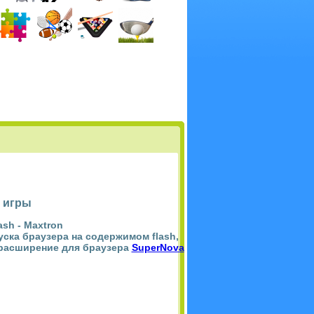
 игры
ash -
Maxtron
пуска браузера на содержимом flash,
 расширение для браузера
SuperNova