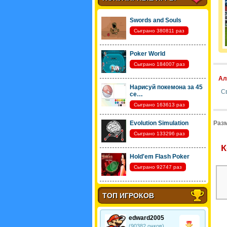
Swords and Souls
Сыграно 380811 раз
Poker World
Сыграно 184007 раз
Ал
Нарисуй покемона за 45
С
се…
Сыграно 163613 раз
Evolution Simulation
Разм
Сыграно 133296 раз
К
Hold'em Flash Poker
Сыграно 92747 раз
ТОП ИГРОКОВ
edward2005
(90382 очков)