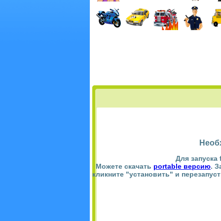
Необ
Для запуска 
Можете скачать
portable версию
. 
кликните "установить" и перезапус