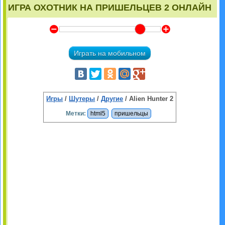
ИГРА ОХОТНИК НА ПРИШЕЛЬЦЕВ 2 ОНЛАЙН
Y
Z
Играть на мобильном
Игры
/
Шутеры
/
Другие
/ Alien Hunter 2
Метки:
html5
пришельцы