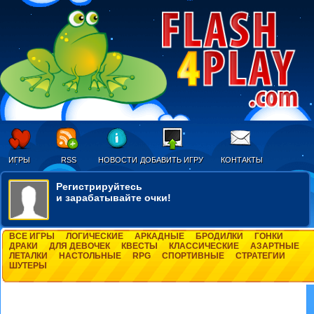
ИГРЫ
RSS
НОВОСТИ
ДОБАВИТЬ ИГРУ
КОНТАКТЫ
Регистрируйтесь
и зарабатывайте очки!
ВСЕ ИГРЫ
ЛОГИЧЕСКИЕ
АРКАДНЫЕ
БРОДИЛКИ
ГОНКИ
ДРАКИ
ДЛЯ ДЕВОЧЕК
КВЕСТЫ
КЛАССИЧЕСКИЕ
АЗАРТНЫЕ
ЛЕТАЛКИ
НАСТОЛЬНЫЕ
RPG
СПОРТИВНЫЕ
СТРАТЕГИИ
ШУТЕРЫ