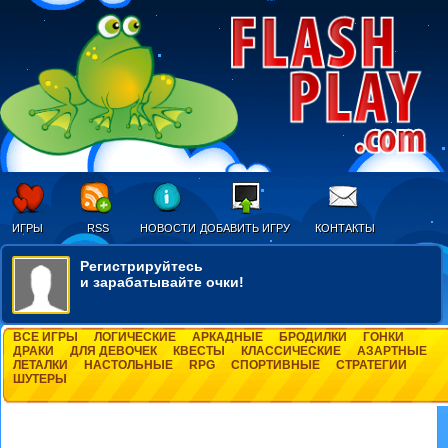
ИГРЫ
RSS
НОВОСТИ
ДОБАВИТЬ ИГРУ
КОНТАКТЫ
Регистрируйтесь
и зарабатывайте очки!
ВСЕ ИГРЫ
ЛОГИЧЕСКИЕ
АРКАДНЫЕ
БРОДИЛКИ
ГОНКИ
ДРАКИ
ДЛЯ ДЕВОЧЕК
КВЕСТЫ
КЛАССИЧЕСКИЕ
АЗАРТНЫЕ
ЛЕТАЛКИ
НАСТОЛЬНЫЕ
RPG
СПОРТИВНЫЕ
СТРАТЕГИИ
ШУТЕРЫ