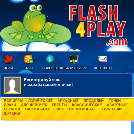
ИГРЫ
RSS
НОВОСТИ
ДОБАВИТЬ ИГРУ
КОНТАКТЫ
Регистрируйтесь
и зарабатывайте очки!
ВСЕ ИГРЫ
ЛОГИЧЕСКИЕ
АРКАДНЫЕ
БРОДИЛКИ
ГОНКИ
ДРАКИ
ДЛЯ ДЕВОЧЕК
КВЕСТЫ
КЛАССИЧЕСКИЕ
АЗАРТНЫЕ
ЛЕТАЛКИ
НАСТОЛЬНЫЕ
RPG
СПОРТИВНЫЕ
СТРАТЕГИИ
ШУТЕРЫ