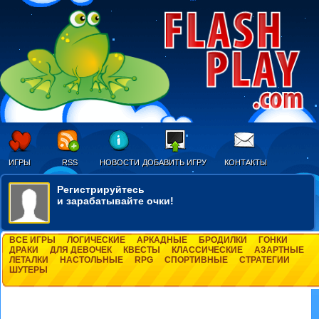
ИГРЫ
RSS
НОВОСТИ
ДОБАВИТЬ ИГРУ
КОНТАКТЫ
Регистрируйтесь
и зарабатывайте очки!
ВСЕ ИГРЫ
ЛОГИЧЕСКИЕ
АРКАДНЫЕ
БРОДИЛКИ
ГОНКИ
ДРАКИ
ДЛЯ ДЕВОЧЕК
КВЕСТЫ
КЛАССИЧЕСКИЕ
АЗАРТНЫЕ
ЛЕТАЛКИ
НАСТОЛЬНЫЕ
RPG
СПОРТИВНЫЕ
СТРАТЕГИИ
ШУТЕРЫ