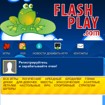
ИГРЫ
RSS
НОВОСТИ
ДОБАВИТЬ ИГРУ
КОНТАКТЫ
Регистрируйтесь
и зарабатывайте очки!
ВСЕ ИГРЫ
ЛОГИЧЕСКИЕ
АРКАДНЫЕ
БРОДИЛКИ
ГОНКИ
ДРАКИ
ДЛЯ ДЕВОЧЕК
КВЕСТЫ
КЛАССИЧЕСКИЕ
АЗАРТНЫЕ
ЛЕТАЛКИ
НАСТОЛЬНЫЕ
RPG
СПОРТИВНЫЕ
СТРАТЕГИИ
ШУТЕРЫ