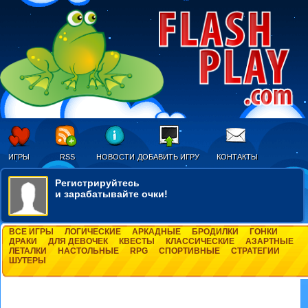
ИГРЫ
RSS
НОВОСТИ
ДОБАВИТЬ ИГРУ
КОНТАКТЫ
Регистрируйтесь
и зарабатывайте очки!
ВСЕ ИГРЫ
ЛОГИЧЕСКИЕ
АРКАДНЫЕ
БРОДИЛКИ
ГОНКИ
ДРАКИ
ДЛЯ ДЕВОЧЕК
КВЕСТЫ
КЛАССИЧЕСКИЕ
АЗАРТНЫЕ
ЛЕТАЛКИ
НАСТОЛЬНЫЕ
RPG
СПОРТИВНЫЕ
СТРАТЕГИИ
ШУТЕРЫ