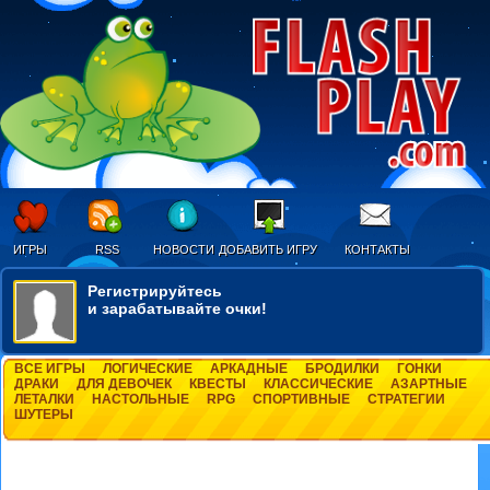
ИГРЫ
RSS
НОВОСТИ
ДОБАВИТЬ ИГРУ
КОНТАКТЫ
Регистрируйтесь
и зарабатывайте очки!
ВСЕ ИГРЫ
ЛОГИЧЕСКИЕ
АРКАДНЫЕ
БРОДИЛКИ
ГОНКИ
ДРАКИ
ДЛЯ ДЕВОЧЕК
КВЕСТЫ
КЛАССИЧЕСКИЕ
АЗАРТНЫЕ
ЛЕТАЛКИ
НАСТОЛЬНЫЕ
RPG
СПОРТИВНЫЕ
СТРАТЕГИИ
ШУТЕРЫ