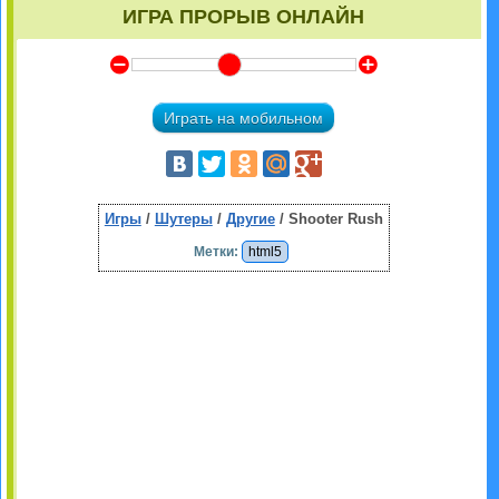
ИГРА ПРОРЫВ ОНЛАЙН
Y
Z
Играть на мобильном
Игры
/
Шутеры
/
Другие
/ Shooter Rush
Метки:
html5