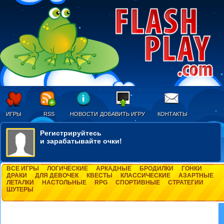
ИГРЫ
RSS
НОВОСТИ
ДОБАВИТЬ ИГРУ
КОНТАКТЫ
Регистрируйтесь
и зарабатывайте очки!
ВСЕ ИГРЫ
ЛОГИЧЕСКИЕ
АРКАДНЫЕ
БРОДИЛКИ
ГОНКИ
ДРАКИ
ДЛЯ ДЕВОЧЕК
КВЕСТЫ
КЛАССИЧЕСКИЕ
АЗАРТНЫЕ
ЛЕТАЛКИ
НАСТОЛЬНЫЕ
RPG
СПОРТИВНЫЕ
СТРАТЕГИИ
ШУТЕРЫ