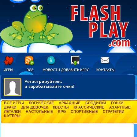
ИГРЫ
RSS
НОВОСТИ
ДОБАВИТЬ ИГРУ
КОНТАКТЫ
Регистрируйтесь
и зарабатывайте очки!
ВСЕ ИГРЫ
ЛОГИЧЕСКИЕ
АРКАДНЫЕ
БРОДИЛКИ
ГОНКИ
ДРАКИ
ДЛЯ ДЕВОЧЕК
КВЕСТЫ
КЛАССИЧЕСКИЕ
АЗАРТНЫЕ
ЛЕТАЛКИ
НАСТОЛЬНЫЕ
RPG
СПОРТИВНЫЕ
СТРАТЕГИИ
ШУТЕРЫ