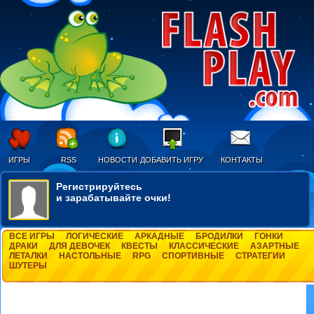
ИГРЫ
RSS
НОВОСТИ
ДОБАВИТЬ ИГРУ
КОНТАКТЫ
Регистрируйтесь
и зарабатывайте очки!
ВСЕ ИГРЫ
ЛОГИЧЕСКИЕ
АРКАДНЫЕ
БРОДИЛКИ
ГОНКИ
ДРАКИ
ДЛЯ ДЕВОЧЕК
КВЕСТЫ
КЛАССИЧЕСКИЕ
АЗАРТНЫЕ
ЛЕТАЛКИ
НАСТОЛЬНЫЕ
RPG
СПОРТИВНЫЕ
СТРАТЕГИИ
ШУТЕРЫ