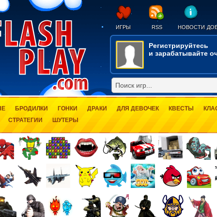
ИГРЫ
RSS
НОВОСТИ
ДОБ
Регистрируйтесь
и зарабатывайте оч
ЫЕ
БРОДИЛКИ
ГОНКИ
ДРАКИ
ДЛЯ ДЕВОЧЕК
КВЕСТЫ
КЛА
СТРАТЕГИИ
ШУТЕРЫ