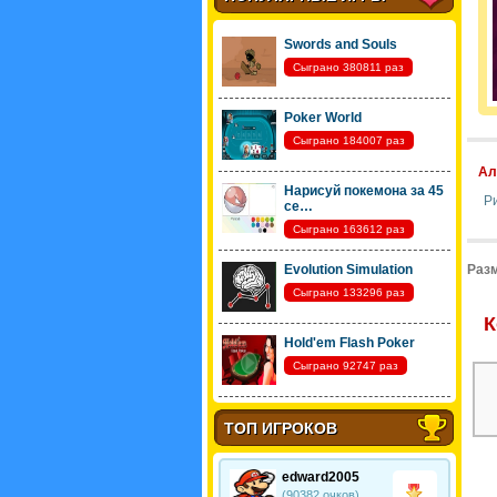
Swords and Souls
Сыграно 380811 раз
Poker World
Сыграно 184007 раз
Ал
Нарисуй покемона за 45
Р
се…
Сыграно 163612 раз
Evolution Simulation
Разм
Сыграно 133296 раз
К
Hold'em Flash Poker
Сыграно 92747 раз
ТОП ИГРОКОВ
edward2005
(90382 очков)