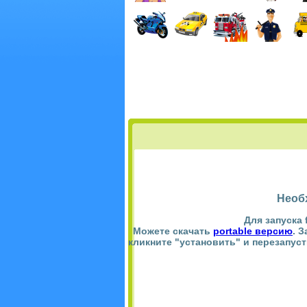
Необ
Для запуска 
Можете скачать
portable версию
. 
кликните "установить" и перезапус