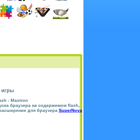
 игры
ash -
Maxtron
пуска браузера на содержимом flash,
 расширение для браузера
SuperNova