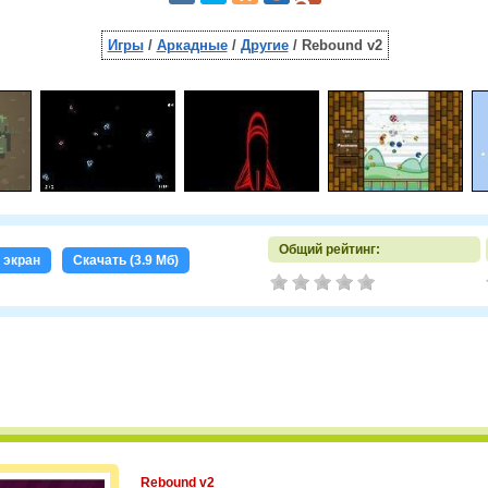
Игры
/
Аркадные
/
Другие
/ Rebound v2
Общий рейтинг:
 экран
Скачать (3.9 Мб)
Rebound v2