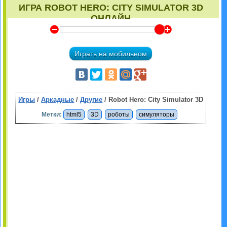
ИГРА ROBOT HERO: CITY SIMULATOR 3D
ОНЛАЙН
Y
Z
Играть на мобильном
Игры
/
Аркадные
/
Другие
/ Robot Hero: City Simulator 3D
Метки:
html5
3D
роботы
симуляторы