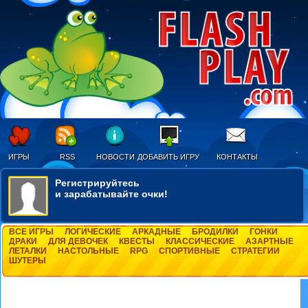
ИГРЫ
RSS
НОВОСТИ
ДОБАВИТЬ ИГРУ
КОНТАКТЫ
Регистрируйтесь
и зарабатывайте очки!
ВСЕ ИГРЫ
ЛОГИЧЕСКИЕ
АРКАДНЫЕ
БРОДИЛКИ
ГОНКИ
ДРАКИ
ДЛЯ ДЕВОЧЕК
КВЕСТЫ
КЛАССИЧЕСКИЕ
АЗАРТНЫЕ
ЛЕТАЛКИ
НАСТОЛЬНЫЕ
RPG
СПОРТИВНЫЕ
СТРАТЕГИИ
ШУТЕРЫ