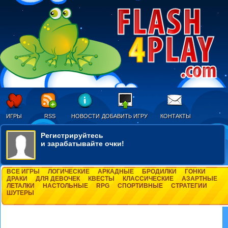
ИГРЫ
RSS
НОВОСТИ
ДОБАВИТЬ ИГРУ
КОНТАКТЫ
Регистрируйтесь
и зарабатывайте очки!
ВСЕ ИГРЫ
ЛОГИЧЕСКИЕ
АРКАДНЫЕ
БРОДИЛКИ
ГОНКИ
ДРАКИ
ДЛЯ ДЕВОЧЕК
КВЕСТЫ
КЛАССИЧЕСКИЕ
АЗАРТНЫЕ
ЛЕТАЛКИ
НАСТОЛЬНЫЕ
RPG
СПОРТИВНЫЕ
СТРАТЕГИИ
ШУТЕРЫ