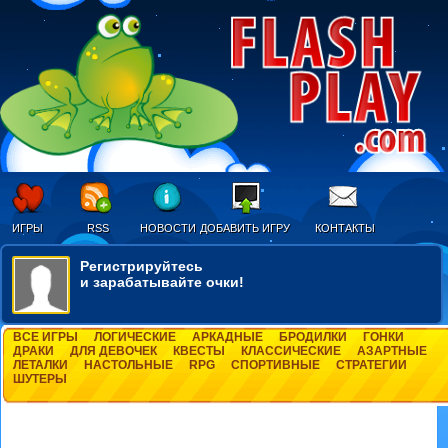
ИГРЫ
RSS
НОВОСТИ
ДОБАВИТЬ ИГРУ
КОНТАКТЫ
Регистрируйтесь
и зарабатывайте очки!
ВСЕ ИГРЫ
ЛОГИЧЕСКИЕ
АРКАДНЫЕ
БРОДИЛКИ
ГОНКИ
ДРАКИ
ДЛЯ ДЕВОЧЕК
КВЕСТЫ
КЛАССИЧЕСКИЕ
АЗАРТНЫЕ
ЛЕТАЛКИ
НАСТОЛЬНЫЕ
RPG
СПОРТИВНЫЕ
СТРАТЕГИИ
ШУТЕРЫ