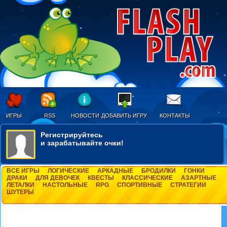
ИГРЫ
RSS
НОВОСТИ
ДОБАВИТЬ ИГРУ
КОНТАКТЫ
Регистрируйтесь
и зарабатывайте очки!
ВСЕ ИГРЫ
ЛОГИЧЕСКИЕ
АРКАДНЫЕ
БРОДИЛКИ
ГОНКИ
ДРАКИ
ДЛЯ ДЕВОЧЕК
КВЕСТЫ
КЛАССИЧЕСКИЕ
АЗАРТНЫЕ
ЛЕТАЛКИ
НАСТОЛЬНЫЕ
RPG
СПОРТИВНЫЕ
СТРАТЕГИИ
ШУТЕРЫ