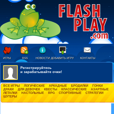
ИГРЫ
RSS
НОВОСТИ
ДОБАВИТЬ ИГРУ
КОНТАКТЫ
Регистрируйтесь
и зарабатывайте очки!
ВСЕ ИГРЫ
ЛОГИЧЕСКИЕ
АРКАДНЫЕ
БРОДИЛКИ
ГОНКИ
ДРАКИ
ДЛЯ ДЕВОЧЕК
КВЕСТЫ
КЛАССИЧЕСКИЕ
АЗАРТНЫЕ
ЛЕТАЛКИ
НАСТОЛЬНЫЕ
RPG
СПОРТИВНЫЕ
СТРАТЕГИИ
ШУТЕРЫ