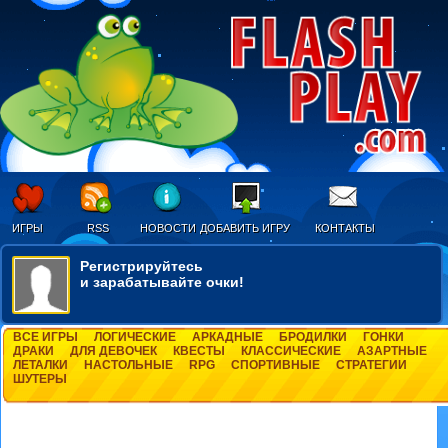
ИГРЫ
RSS
НОВОСТИ
ДОБАВИТЬ ИГРУ
КОНТАКТЫ
Регистрируйтесь
и зарабатывайте очки!
ВСЕ ИГРЫ
ЛОГИЧЕСКИЕ
АРКАДНЫЕ
БРОДИЛКИ
ГОНКИ
ДРАКИ
ДЛЯ ДЕВОЧЕК
КВЕСТЫ
КЛАССИЧЕСКИЕ
АЗАРТНЫЕ
ЛЕТАЛКИ
НАСТОЛЬНЫЕ
RPG
СПОРТИВНЫЕ
СТРАТЕГИИ
ШУТЕРЫ