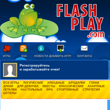
ИГРЫ
RSS
НОВОСТИ
ДОБАВИТЬ ИГРУ
КОНТАКТЫ
Регистрируйтесь
и зарабатывайте очки!
ВСЕ ИГРЫ
ЛОГИЧЕСКИЕ
АРКАДНЫЕ
БРОДИЛКИ
ГОНКИ
ДРАКИ
ДЛЯ ДЕВОЧЕК
КВЕСТЫ
КЛАССИЧЕСКИЕ
АЗАРТНЫЕ
ЛЕТАЛКИ
НАСТОЛЬНЫЕ
RPG
СПОРТИВНЫЕ
СТРАТЕГИИ
ШУТЕРЫ