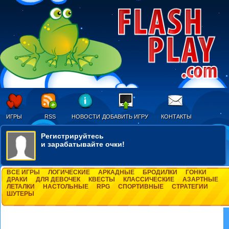
ИГРЫ
RSS
НОВОСТИ
ДОБАВИТЬ ИГРУ
КОНТАКТЫ
Регистрируйтесь
и зарабатывайте очки!
ВСЕ ИГРЫ
ЛОГИЧЕСКИЕ
АРКАДНЫЕ
БРОДИЛКИ
ГОНКИ
ДРАКИ
ДЛЯ ДЕВОЧЕК
КВЕСТЫ
КЛАССИЧЕСКИЕ
АЗАРТНЫЕ
ЛЕТАЛКИ
НАСТОЛЬНЫЕ
RPG
СПОРТИВНЫЕ
СТРАТЕГИИ
ШУТЕРЫ