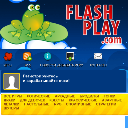
ИГРЫ
RSS
НОВОСТИ
ДОБАВИТЬ ИГРУ
КОНТАКТЫ
Регистрируйтесь
и зарабатывайте очки!
ВСЕ ИГРЫ
ЛОГИЧЕСКИЕ
АРКАДНЫЕ
БРОДИЛКИ
ГОНКИ
ДРАКИ
ДЛЯ ДЕВОЧЕК
КВЕСТЫ
КЛАССИЧЕСКИЕ
АЗАРТНЫЕ
ЛЕТАЛКИ
НАСТОЛЬНЫЕ
RPG
СПОРТИВНЫЕ
СТРАТЕГИИ
ШУТЕРЫ