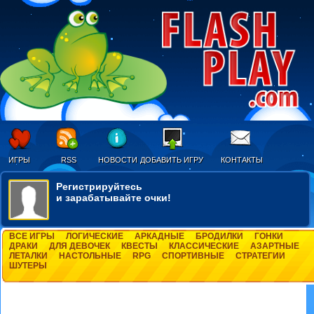
ИГРЫ
RSS
НОВОСТИ
ДОБАВИТЬ ИГРУ
КОНТАКТЫ
Регистрируйтесь
и зарабатывайте очки!
ВСЕ ИГРЫ
ЛОГИЧЕСКИЕ
АРКАДНЫЕ
БРОДИЛКИ
ГОНКИ
ДРАКИ
ДЛЯ ДЕВОЧЕК
КВЕСТЫ
КЛАССИЧЕСКИЕ
АЗАРТНЫЕ
ЛЕТАЛКИ
НАСТОЛЬНЫЕ
RPG
СПОРТИВНЫЕ
СТРАТЕГИИ
ШУТЕРЫ