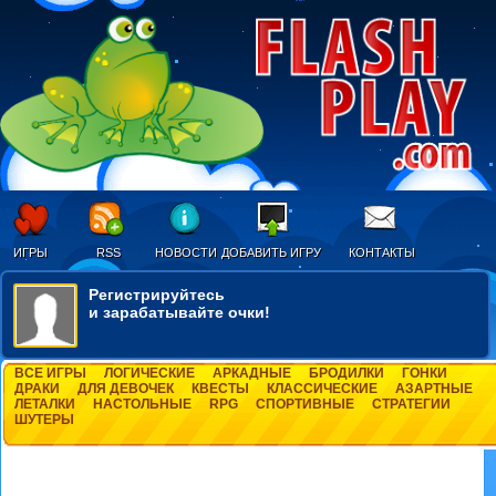
ИГРЫ
RSS
НОВОСТИ
ДОБАВИТЬ ИГРУ
КОНТАКТЫ
Регистрируйтесь
и зарабатывайте очки!
ВСЕ ИГРЫ
ЛОГИЧЕСКИЕ
АРКАДНЫЕ
БРОДИЛКИ
ГОНКИ
ДРАКИ
ДЛЯ ДЕВОЧЕК
КВЕСТЫ
КЛАССИЧЕСКИЕ
АЗАРТНЫЕ
ЛЕТАЛКИ
НАСТОЛЬНЫЕ
RPG
СПОРТИВНЫЕ
СТРАТЕГИИ
ШУТЕРЫ