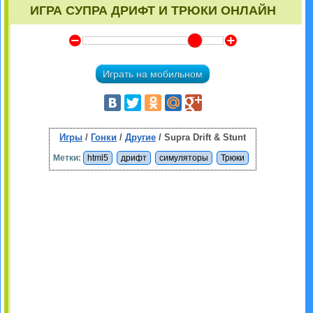
ИГРА СУПРА ДРИФТ И ТРЮКИ ОНЛАЙН
Y
Z
Играть на мобильном
Игры
/
Гонки
/
Другие
/ Supra Drift & Stunt
Метки:
html5
дрифт
симуляторы
Трюки