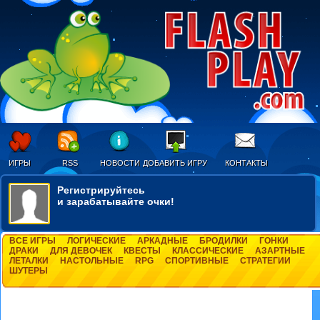
ИГРЫ
RSS
НОВОСТИ
ДОБАВИТЬ ИГРУ
КОНТАКТЫ
Регистрируйтесь
и зарабатывайте очки!
ВСЕ ИГРЫ
ЛОГИЧЕСКИЕ
АРКАДНЫЕ
БРОДИЛКИ
ГОНКИ
ДРАКИ
ДЛЯ ДЕВОЧЕК
КВЕСТЫ
КЛАССИЧЕСКИЕ
АЗАРТНЫЕ
ЛЕТАЛКИ
НАСТОЛЬНЫЕ
RPG
СПОРТИВНЫЕ
СТРАТЕГИИ
ШУТЕРЫ