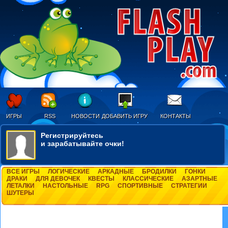
ИГРЫ
RSS
НОВОСТИ
ДОБАВИТЬ ИГРУ
КОНТАКТЫ
Регистрируйтесь
и зарабатывайте очки!
ВСЕ ИГРЫ
ЛОГИЧЕСКИЕ
АРКАДНЫЕ
БРОДИЛКИ
ГОНКИ
ДРАКИ
ДЛЯ ДЕВОЧЕК
КВЕСТЫ
КЛАССИЧЕСКИЕ
АЗАРТНЫЕ
ЛЕТАЛКИ
НАСТОЛЬНЫЕ
RPG
СПОРТИВНЫЕ
СТРАТЕГИИ
ШУТЕРЫ