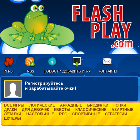
ИГРЫ
RSS
НОВОСТИ
ДОБАВИТЬ ИГРУ
КОНТАКТЫ
Регистрируйтесь
и зарабатывайте очки!
ВСЕ ИГРЫ
ЛОГИЧЕСКИЕ
АРКАДНЫЕ
БРОДИЛКИ
ГОНКИ
ДРАКИ
ДЛЯ ДЕВОЧЕК
КВЕСТЫ
КЛАССИЧЕСКИЕ
АЗАРТНЫЕ
ЛЕТАЛКИ
НАСТОЛЬНЫЕ
RPG
СПОРТИВНЫЕ
СТРАТЕГИИ
ШУТЕРЫ