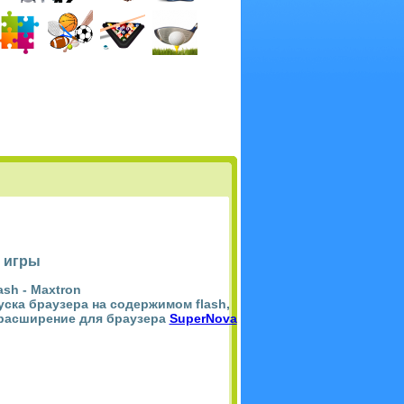
 игры
ash -
Maxtron
пуска браузера на содержимом flash,
 расширение для браузера
SuperNova