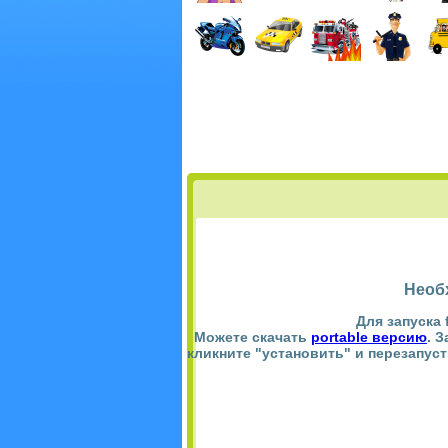
Необ
Для запуска 
Можете скачать
portable версию
. 
кликните "установить" и перезапус