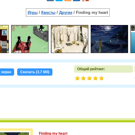
Игры
/
Квесты
/
Другие
/ Finding my heart
Общий рейтинг:
 экран
Скачать (3.7 Мб)
Finding my heart