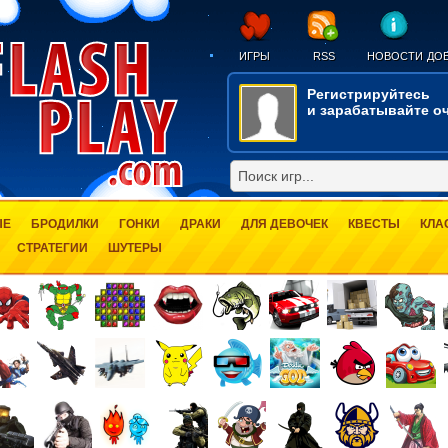
ИГРЫ
RSS
НОВОСТИ
ДОБ
Регистрируйтесь
и зарабатывайте оч
ЫЕ
БРОДИЛКИ
ГОНКИ
ДРАКИ
ДЛЯ ДЕВОЧЕК
КВЕСТЫ
КЛА
СТРАТЕГИИ
ШУТЕРЫ