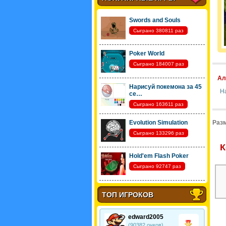
Swords and Souls
Сыграно 380811 раз
Poker World
Сыграно 184007 раз
Ал
Нарисуй покемона за 45
Н
се…
Сыграно 163611 раз
Evolution Simulation
Разм
Сыграно 133296 раз
К
Hold'em Flash Poker
Сыграно 92747 раз
ТОП ИГРОКОВ
edward2005
(90382 очков)