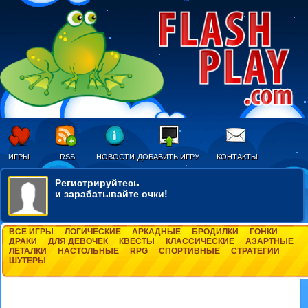
ИГРЫ
RSS
НОВОСТИ
ДОБАВИТЬ ИГРУ
КОНТАКТЫ
Регистрируйтесь
и зарабатывайте очки!
ВСЕ ИГРЫ
ЛОГИЧЕСКИЕ
АРКАДНЫЕ
БРОДИЛКИ
ГОНКИ
ДРАКИ
ДЛЯ ДЕВОЧЕК
КВЕСТЫ
КЛАССИЧЕСКИЕ
АЗАРТНЫЕ
ЛЕТАЛКИ
НАСТОЛЬНЫЕ
RPG
СПОРТИВНЫЕ
СТРАТЕГИИ
ШУТЕРЫ