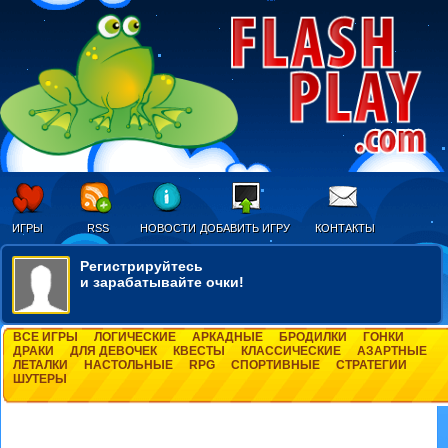
ИГРЫ
RSS
НОВОСТИ
ДОБАВИТЬ ИГРУ
КОНТАКТЫ
Регистрируйтесь
и зарабатывайте очки!
ВСЕ ИГРЫ
ЛОГИЧЕСКИЕ
АРКАДНЫЕ
БРОДИЛКИ
ГОНКИ
ДРАКИ
ДЛЯ ДЕВОЧЕК
КВЕСТЫ
КЛАССИЧЕСКИЕ
АЗАРТНЫЕ
ЛЕТАЛКИ
НАСТОЛЬНЫЕ
RPG
СПОРТИВНЫЕ
СТРАТЕГИИ
ШУТЕРЫ