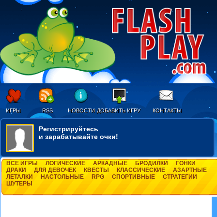
ИГРЫ
RSS
НОВОСТИ
ДОБАВИТЬ ИГРУ
КОНТАКТЫ
Регистрируйтесь
и зарабатывайте очки!
ВСЕ ИГРЫ
ЛОГИЧЕСКИЕ
АРКАДНЫЕ
БРОДИЛКИ
ГОНКИ
ДРАКИ
ДЛЯ ДЕВОЧЕК
КВЕСТЫ
КЛАССИЧЕСКИЕ
АЗАРТНЫЕ
ЛЕТАЛКИ
НАСТОЛЬНЫЕ
RPG
СПОРТИВНЫЕ
СТРАТЕГИИ
ШУТЕРЫ