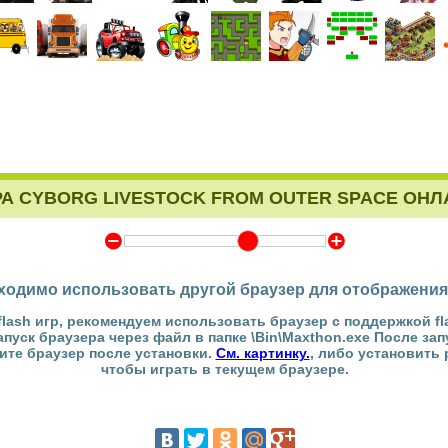
РА CYBORG LIVESTOCK FROM OUTER SPACE ОНЛ
Y
Z
ходимо использовать другой браузер для отображения
flash игр, рекомендуем использовать браузер с поддержкой fl
Запуск браузера через файл в папке \Bin\Maxthon.exe После за
тите браузер после установки.
См. картинку.
, либо установить
чтобы играть в текущем браузере.