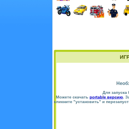
ИГ
Необ
Для запуска 
Можете скачать
portable версию
. 
кликните "установить" и перезапус