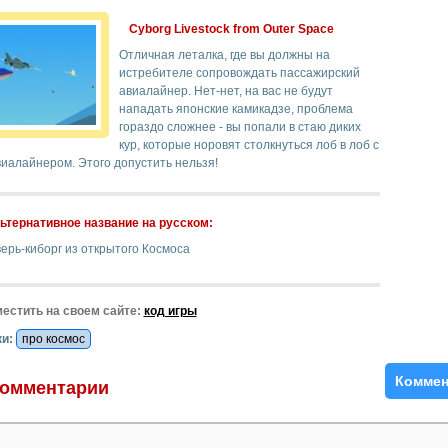
Cyborg Livestock from Outer Space
Отличная леталка, где вы должны на
истребителе сопровождать пассажирский
авиалайнер. Нет-нет, на вас не будут
нападать японские камикадзе, проблема
гораздо сложнее - вы попали в стаю диких
кур, которые норовят столкнуться лоб в лоб с
иалайнером. Этого допустить нельзя!
ьтернативное название на русском:
ерь-киборг из открытого Космоса
естить на своем сайте:
код игры
и:
про космос
Коммен
омментарии