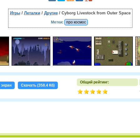
Игры
/
Леталки
/
Другие
/ Cyborg Livestock from Outer Space
Метки:
про космос
Общий рейтинг:
 экран
Скачать (358.4 Кб)