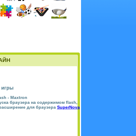
АЙН
 игры
ash -
Maxtron
пуска браузера на содержимом flash,
 расширение для браузера
SuperNova