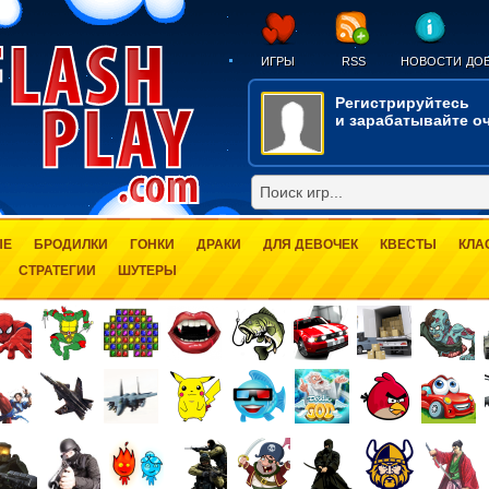
ИГРЫ
RSS
НОВОСТИ
ДОБ
Регистрируйтесь
и зарабатывайте оч
ЫЕ
БРОДИЛКИ
ГОНКИ
ДРАКИ
ДЛЯ ДЕВОЧЕК
КВЕСТЫ
КЛА
СТРАТЕГИИ
ШУТЕРЫ