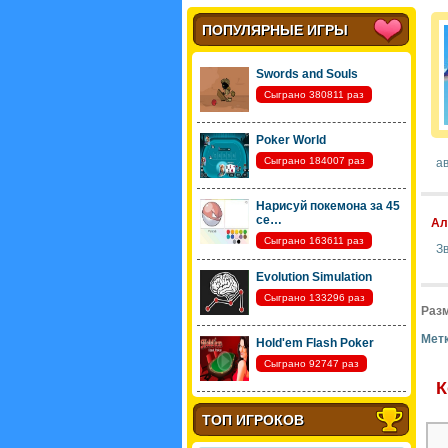
ПОПУЛЯРНЫЕ ИГРЫ
Swords and Souls
Сыграно 380811 раз
Poker World
Сыграно 184007 раз
ав
Нарисуй покемона за 45
се…
Ал
Сыграно 163611 раз
Зв
Evolution Simulation
Сыграно 133296 раз
Разм
Метк
Hold'em Flash Poker
Сыграно 92747 раз
К
ТОП ИГРОКОВ