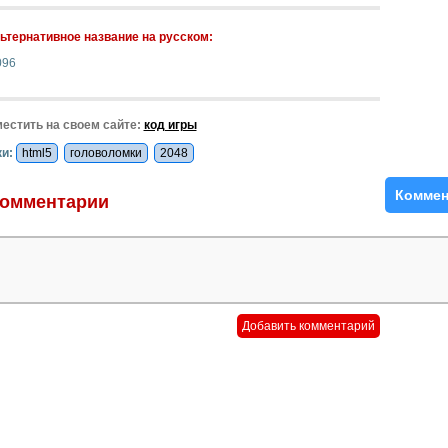
ьтернативное название на русском:
096
естить на своем сайте:
код игры
и:
html5
головоломки
2048
Коммен
омментарии