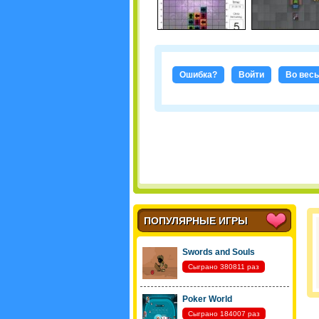
Ошибка?
Войти
Во весь
ПОПУЛЯРНЫЕ ИГРЫ
Swords and Souls
Сыграно 380811 раз
Poker World
Сыграно 184007 раз