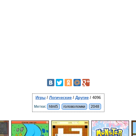
Игры
/
Логические
/
Другие
/ 4096
Метки:
html5
головоломки
2048