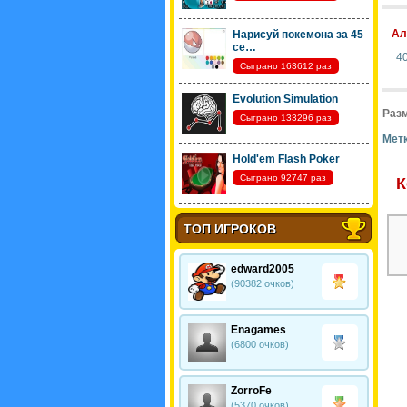
Ал
Нарисуй покемона за 45
се…
4
Сыграно 163612 раз
Evolution Simulation
Разм
Сыграно 133296 раз
Метк
Hold'em Flash Poker
Сыграно 92747 раз
К
ТОП ИГРОКОВ
edward2005
(90382 очков)
Enagames
(6800 очков)
ZorroFe
(5370 очков)