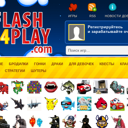
ИГРЫ
RSS
НОВОСТИ
ДОБ
Регистрируйтесь
и зарабатывайте оч
ЫЕ
БРОДИЛКИ
ГОНКИ
ДРАКИ
ДЛЯ ДЕВОЧЕК
КВЕСТЫ
КЛА
СТРАТЕГИИ
ШУТЕРЫ