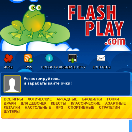
ИГРЫ
RSS
НОВОСТИ
ДОБАВИТЬ ИГРУ
КОНТАКТЫ
Регистрируйтесь
и зарабатывайте очки!
ВСЕ ИГРЫ
ЛОГИЧЕСКИЕ
АРКАДНЫЕ
БРОДИЛКИ
ГОНКИ
ДРАКИ
ДЛЯ ДЕВОЧЕК
КВЕСТЫ
КЛАССИЧЕСКИЕ
АЗАРТНЫЕ
ЛЕТАЛКИ
НАСТОЛЬНЫЕ
RPG
СПОРТИВНЫЕ
СТРАТЕГИИ
ШУТЕРЫ