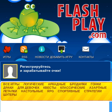
ИГРЫ
RSS
НОВОСТИ
ДОБАВИТЬ ИГРУ
КОНТАКТЫ
Регистрируйтесь
и зарабатывайте очки!
ВСЕ ИГРЫ
ЛОГИЧЕСКИЕ
АРКАДНЫЕ
БРОДИЛКИ
ГОНКИ
ДРАКИ
ДЛЯ ДЕВОЧЕК
КВЕСТЫ
КЛАССИЧЕСКИЕ
АЗАРТНЫЕ
ЛЕТАЛКИ
НАСТОЛЬНЫЕ
RPG
СПОРТИВНЫЕ
СТРАТЕГИИ
ШУТЕРЫ