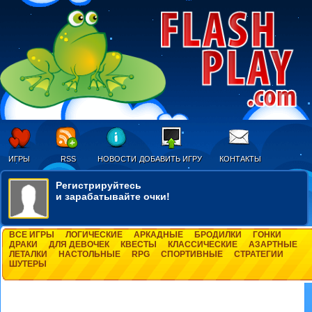
ИГРЫ
RSS
НОВОСТИ
ДОБАВИТЬ ИГРУ
КОНТАКТЫ
Регистрируйтесь
и зарабатывайте очки!
ВСЕ ИГРЫ
ЛОГИЧЕСКИЕ
АРКАДНЫЕ
БРОДИЛКИ
ГОНКИ
ДРАКИ
ДЛЯ ДЕВОЧЕК
КВЕСТЫ
КЛАССИЧЕСКИЕ
АЗАРТНЫЕ
ЛЕТАЛКИ
НАСТОЛЬНЫЕ
RPG
СПОРТИВНЫЕ
СТРАТЕГИИ
ШУТЕРЫ