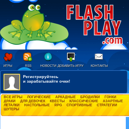
ИГРЫ
RSS
НОВОСТИ
ДОБАВИТЬ ИГРУ
КОНТАКТЫ
Регистрируйтесь
и зарабатывайте очки!
ВСЕ ИГРЫ
ЛОГИЧЕСКИЕ
АРКАДНЫЕ
БРОДИЛКИ
ГОНКИ
ДРАКИ
ДЛЯ ДЕВОЧЕК
КВЕСТЫ
КЛАССИЧЕСКИЕ
АЗАРТНЫЕ
ЛЕТАЛКИ
НАСТОЛЬНЫЕ
RPG
СПОРТИВНЫЕ
СТРАТЕГИИ
ШУТЕРЫ