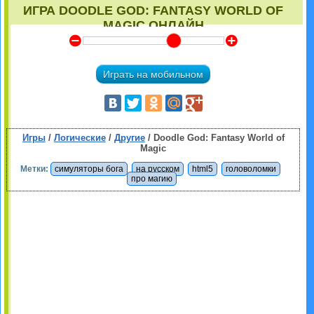
ИГРА DOODLE GOD: FANTASY WORLD OF
MAGIC ОНЛАЙН
Y
Z
Играть на мобильном
Игры
/
Логические
/
Другие
/ Doodle God: Fantasy World of
Magic
Метки:
симуляторы бога
на русском
html5
головоломки
про магию