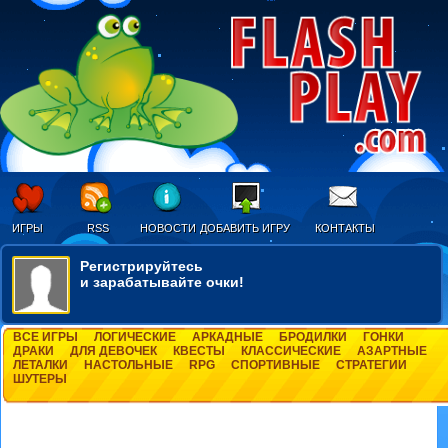
ИГРЫ
RSS
НОВОСТИ
ДОБАВИТЬ ИГРУ
КОНТАКТЫ
Регистрируйтесь
и зарабатывайте очки!
ВСЕ ИГРЫ
ЛОГИЧЕСКИЕ
АРКАДНЫЕ
БРОДИЛКИ
ГОНКИ
ДРАКИ
ДЛЯ ДЕВОЧЕК
КВЕСТЫ
КЛАССИЧЕСКИЕ
АЗАРТНЫЕ
ЛЕТАЛКИ
НАСТОЛЬНЫЕ
RPG
СПОРТИВНЫЕ
СТРАТЕГИИ
ШУТЕРЫ